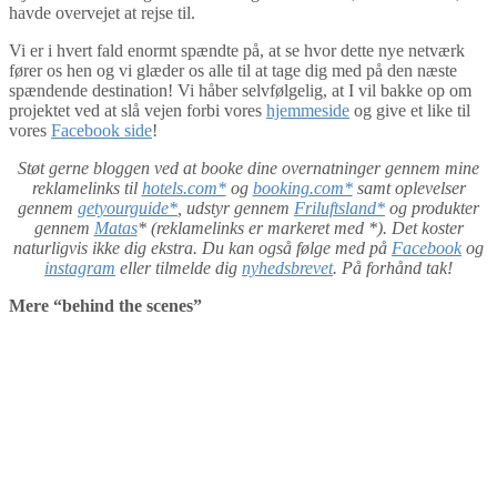
havde overvejet at rejse til.
Vi er i hvert fald enormt spændte på, at se hvor dette nye netværk
fører os hen og vi glæder os alle til at tage dig med på den næste
spændende destination! Vi håber selvfølgelig, at I vil bakke op om
projektet ved at slå vejen forbi vores
hjemmeside
og give et like til
vores
Facebook side
!
Støt gerne bloggen ved at booke dine overnatninger gennem mine
reklamelinks til
hotels.com*
og
booking.com*
samt oplevelser
gennem
getyourguide*
, udstyr gennem
Friluftsland*
og produkter
gennem
Matas
* (reklamelinks er markeret med *). Det koster
naturligvis ikke dig ekstra. Du kan også følge med på
Facebook
og
instagram
eller tilmelde dig
nyhedsbrevet
. På forhånd tak!
Mere “behind the scenes”