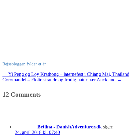
Rejsebloggen fylder et år
Post
←
Yi Peng og Loy Krathong – laternefest i Chiang Mai, Thailand
Coromandel – Flotte strande og frodig natur nær Auckland
→
navigation
12 Comments
Bettina - DanishAdventurer.dk
siger:
24. april 2018 kl. 07:40