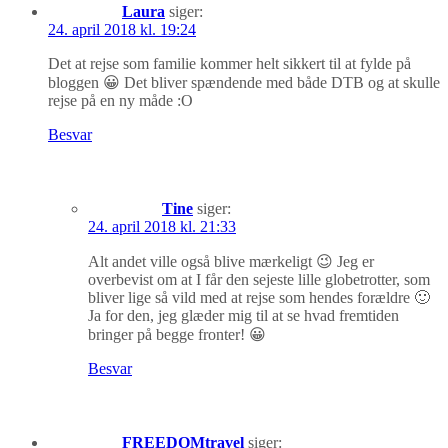
Laura
siger:
24. april 2018 kl. 19:24
Det at rejse som familie kommer helt sikkert til at fylde på
bloggen 😀 Det bliver spændende med både DTB og at skulle
rejse på en ny måde :O
Besvar
Tine
siger:
24. april 2018 kl. 21:33
Alt andet ville også blive mærkeligt 😉 Jeg er
overbevist om at I får den sejeste lille globetrotter, som
bliver lige så vild med at rejse som hendes forældre 🙂
Ja for den, jeg glæder mig til at se hvad fremtiden
bringer på begge fronter! 😀
Besvar
FREEDOMtravel
siger: