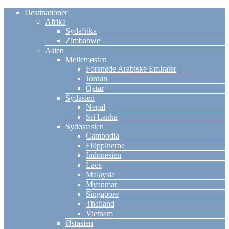
Destinationer
Afrika
Sydafrika
Zimbabwe
Asien
Mellemøsten
Forenede Arabiske Emirater
Jordan
Qatar
Sydasien
Nepal
Sri Lanka
Sydøstasien
Cambodia
Filippinerne
Indonesien
Laos
Malaysia
Myanmar
Singapore
Thailand
Vietnam
Østasien