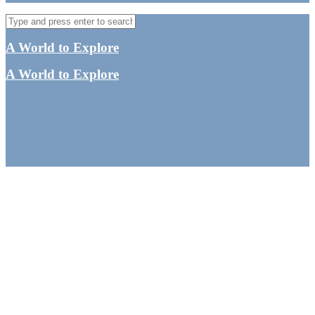
A World to Explore
A World to Explore
Mød Danmarks første
rejsebloggernetværk
By
Tine
Bag om rejsebloggen