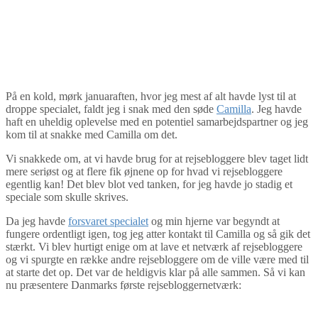
På en kold, mørk januaraften, hvor jeg mest af alt havde lyst til at
droppe specialet, faldt jeg i snak med den søde
Camilla
. Jeg havde
haft en uheldig oplevelse med en potentiel samarbejdspartner og jeg
kom til at snakke med Camilla om det.
Vi snakkede om, at vi havde brug for at rejsebloggere blev taget lidt
mere seriøst og at flere fik øjnene op for hvad vi rejsebloggere
egentlig kan! Det blev blot ved tanken, for jeg havde jo stadig et
speciale som skulle skrives.
Da jeg havde
forsvaret specialet
og min hjerne var begyndt at
fungere ordentligt igen, tog jeg atter kontakt til Camilla og så gik det
stærkt. Vi blev hurtigt enige om at lave et netværk af rejsebloggere
og vi spurgte en række andre rejsebloggere om de ville være med til
at starte det op. Det var de heldigvis klar på alle sammen. Så vi kan
nu præsentere Danmarks første rejsebloggernetværk: