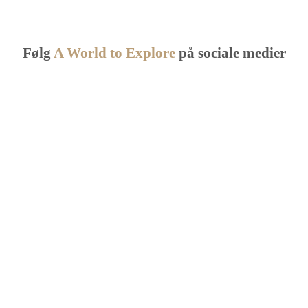
Følg
A World to Explore
på
sociale medier
Nyeste indlæg fra rejsebloggen
Få inspiration og rejsetips her