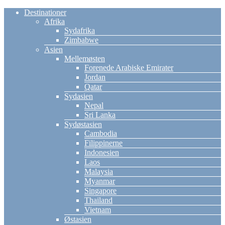
Destinationer
Afrika
Sydafrika
Zimbabwe
Asien
Mellemøsten
Forenede Arabiske Emirater
Jordan
Qatar
Sydasien
Nepal
Sri Lanka
Sydøstasien
Cambodia
Filippinerne
Indonesien
Laos
Malaysia
Myanmar
Singapore
Thailand
Vietnam
Østasien